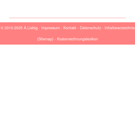
© 2010-2025 A.Liebig -
Impressum
-
Kontakt
-
Datenschutz
-
Inhaltsverzeichnis
(Sitemap)
-
Kostenrechnungslexikon