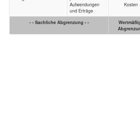
Aufwendungen
Kosten
und Erträge
- - Sachliche Abgrenzung - -
Wertmäßi
Abgrenzu